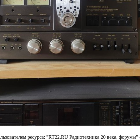
ьзователем ресурса: "RT22.RU Радиотехника 20 века, форумы" 